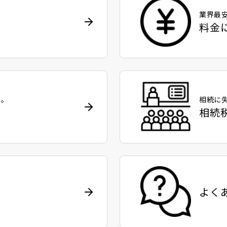
業界最安
料金
ト。
相続に
相続
よく