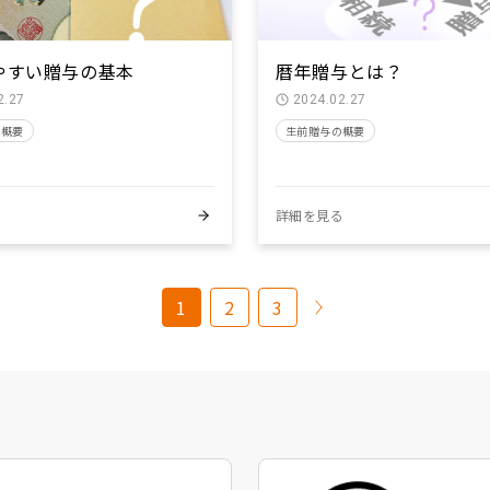
やすい贈与の基本
暦年贈与とは？
2.27
2024.02.27
の概要
生前贈与の概要
る
詳細を見る
1
2
3