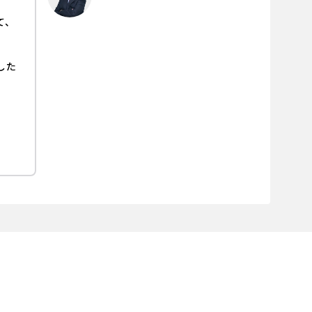
て、
した