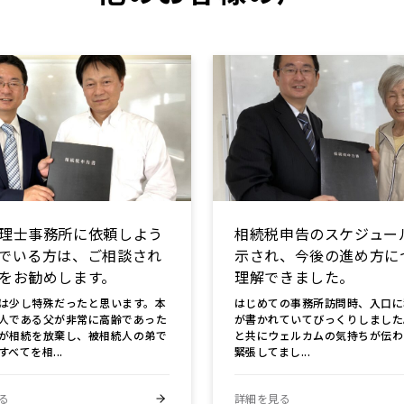
理士事務所に依頼しよう
相続税申告のスケジュー
でいる方は、ご相談され
示され、今後の進め方に
をお勧めします。
理解できました。
は少し特殊だったと思います。本
はじめての事務所訪問時、入口に
人である父が非常に高齢であった
が書かれていてびっくりしました
が相続を放棄し、被相続人の弟で
と共にウェルカムの気持ちが伝わ
べてを相...
緊張してまし...
る
詳細を見る