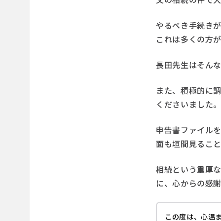
やるべき手続き
これは多くの方
長田先生はそん
また、積極的に
くださいました
申告書ファイル
面も垣間見るこ
相続という重厚
に、心からの感
この度は、心温