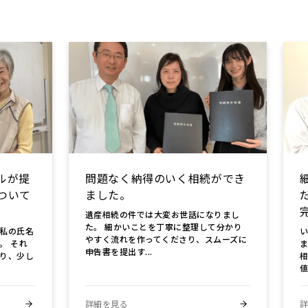
ルが提
問題なく納得のいく相続ができ
ついて
ました。
遺産相続の件では大変お世話になりまし
た。 細かいことを丁寧に整理して分かり
私の氏名
やすく流れを作ってくださり、スムーズに
。 それ
申告書を提出す...
り、少し
相
値
詳細を見る