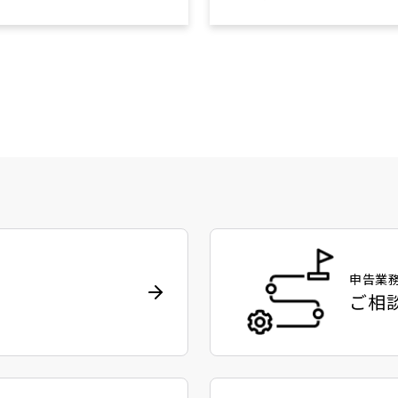
申告業
ご相