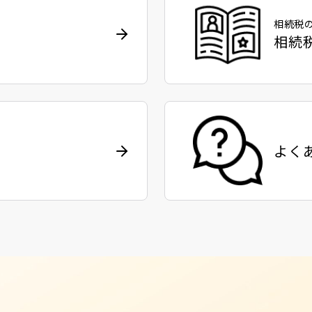
相続税
相続
よく