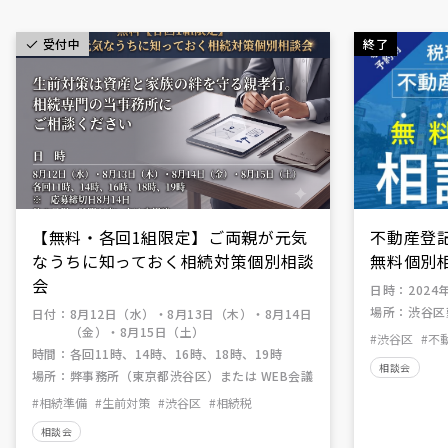
受付中
終了
【無料・各回1組限定】ご両親が元気
不動産登
なうちに知っておく相続対策個別相談
無料個別
会
日時
：
2024
場所
：
渋谷区
日付
：
8月12日（水）・8月13日（木）・8月14日
（金）・8月15日（土）
#渋谷区
#不
時間
：
各回11時、14時、16時、18時、19時
相談会
場所
：
弊事務所（東京都渋谷区）または WEB会議
#相続準備
#生前対策
#渋谷区
#相続税
相談会